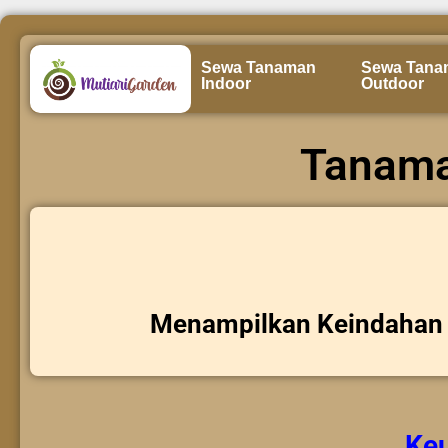
Sewa Tanaman
Sewa Tana
Indoor
Outdoor
Tanama
Menampilkan Keindahan 
Ke