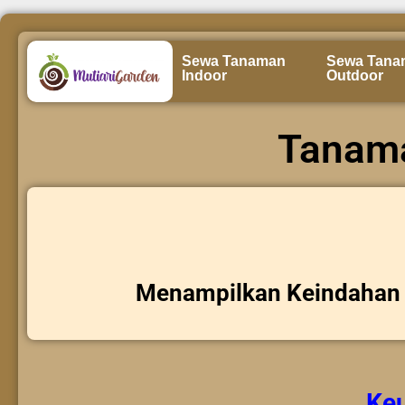
Sewa Tanaman
Sewa Tana
Indoor
Outdoor
Tanama
Menampilkan Keindahan 
Ke