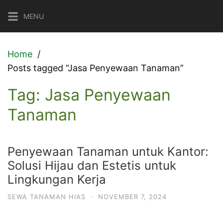
Skip
MENU
to
content
Home
Posts tagged “Jasa Penyewaan Tanaman”
Tag:
Jasa Penyewaan
Tanaman
Penyewaan Tanaman untuk Kantor:
Solusi Hijau dan Estetis untuk
Lingkungan Kerja
SEWA TANAMAN HIAS
·
NOVEMBER 7, 2024