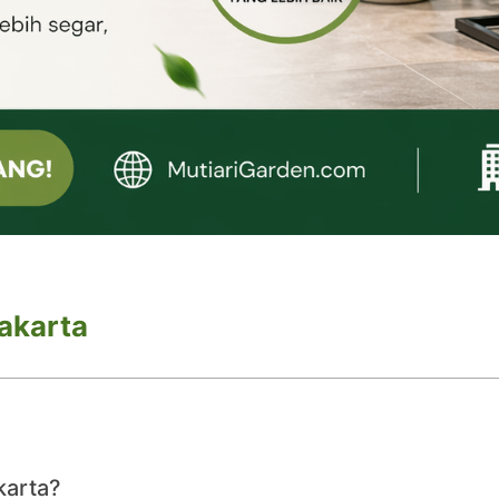
akarta
karta?