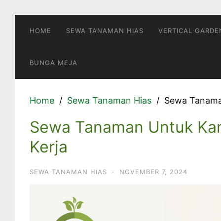
Skip
to
HOME
SEWA TANAMAN HIAS
VERTICAL GARDE
content
BUNGA MEJA
Home
Sewa Tanaman Hias
Sewa Tanaman
Sewa Tanaman Untuk Kant
Kerja
SEWA TANAMAN HIAS
·
NOVEMBER 7, 2024